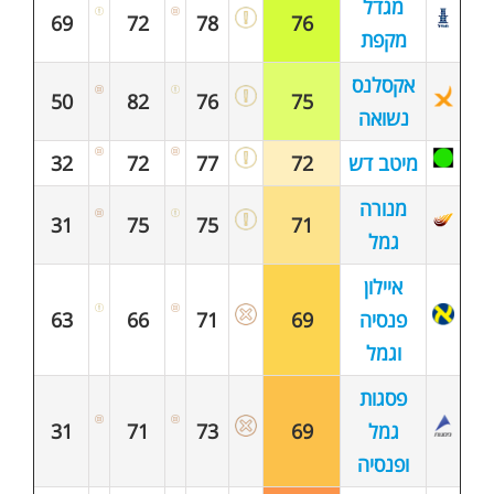
מגדל
69
72
78
76
מקפת
אקסלנס
50
82
76
75
נשואה
מיטב דש
72
77
72
32
מנורה
31
75
75
71
גמל
איילון
פנסיה
69
71
66
63
וגמל
פסגות
גמל
69
73
71
31
ופנסיה