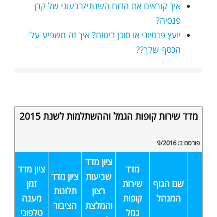
איך קוראים את הדוח השנתי/רבעוני של קרן
פנסיה?
יועץ פנסיוני או סוכן ביטוח? איך זה משפיע על
הכסף שלך??
מדד שירות קופות הגמל וההשתלמות לשנת 2015
פורסם ב: 9/2016
ציון מדד
מדד
ציון מדד
שביעות
ציון מדד
שם הגוף
שירות
זמן
רצון
תלונות
המנהל
קופות
מענה
והמלצת
הציבור
גמל
טלפוני