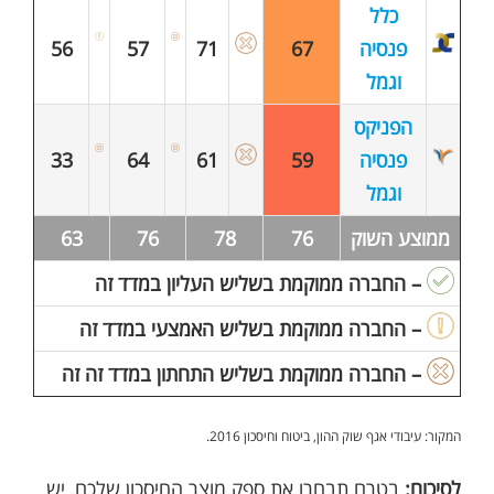
כלל
פנסיה
67
71
57
56
וגמל
הפניקס
פנסיה
59
61
64
33
וגמל
ממוצע השוק
76
78
76
63
– החברה ממוקמת בשליש העליון במדד זה
– החברה ממוקמת בשליש האמצעי במדד זה
– החברה ממוקמת בשליש התחתון במדד זה זה
המקור: עיבודי אגף שוק ההון, ביטוח וחיסכון 2016.
לסיכום:
בטרם תבחרו את ספק מוצר החיסכון שלכם, יש