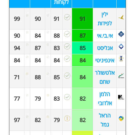
לקוחות
ילין
99
90
91
91
לפידות
אי.בי.אי
87
88
84
90
אנליסט
85
83
87
94
אינפיניטי
84
84
84
84
אלטשולר
71
88
85
84
שחם
הלמן
77
79
83
82
אלדובי
הראל
97
82
79
82
גמל