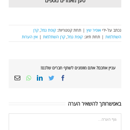
טען מאמרים נוספים
נכתב על-ידי
אופיר שץ
|
תחת קטגוריות:
קופת גמל
,
קרן
השתלמות
|
תחת תיוג:
קופת גמל
,
קרן השתלמות
|
אין הערות
עניין אתכם? אתם מוזמנים לשתף חברים שלכם!
Email
Whatsapp
LinkedIn
Twitter
Facebook
באפשרותך להשאיר הערה
הערה