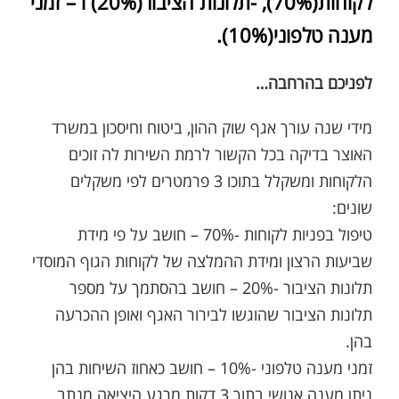
לקוחות(70%), -תלונות הציבור(20%) ו – זמני
מענה טלפוני(10%).
לפניכם בהרחבה…
מידי שנה עורך אגף שוק ההון, ביטוח וחיסכון במשרד
האוצר בדיקה בכל הקשור לרמת השירות לה זוכים
הלקוחות ומשקלל בתוכו 3 פרמטרים לפי משקלים
שונים:
טיפול בפניות לקוחות -70% – חושב על פי מידת
שביעות הרצון ומידת ההמלצה של לקוחות הגוף המוסדי
תלונות הציבור -20% – חושב בהסתמך על מספר
תלונות הציבור שהוגשו לבירור האגף ואופן ההכרעה
בהן.
זמני מענה טלפוני -10% – חושב כאחוז השיחות בהן
ניתן מענה אנושי בתוך 3 דקות מרגע היציאה מנתב