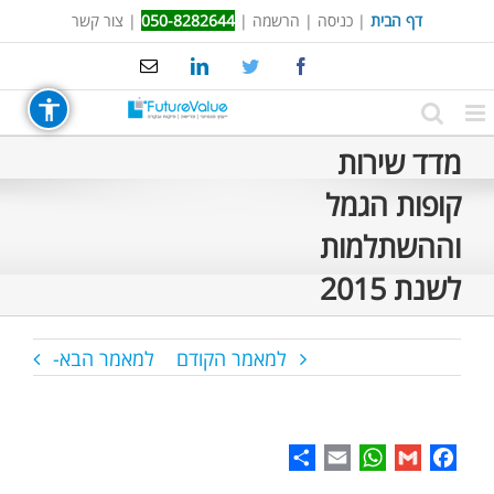
Ski
דף הבית
|
כניסה
|
הרשמה
|
050-8282644
|
צור קשר
t
Email
LinkedIn
Twitter
Facebook
conten
מדד שירות
קופות הגמל
וההשתלמות
לשנת 2015
למאמר הקודם
למאמר הבא-
Share
WhatsApp
Email
Gmail
Facebook