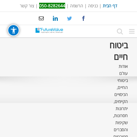
Ski
דף הבית
|
כניסה
|
הרשמה
|
050-8282644
|
צור קשר
t
Email
LinkedIn
Twitter
Facebook
conten
ביטוח
חיים
אודות
עולם
ביטוחי
החיים,
הכיסויים
הקיימים,
יתרונות
חסרונות,
שקיפות
והסברים
מפורטים