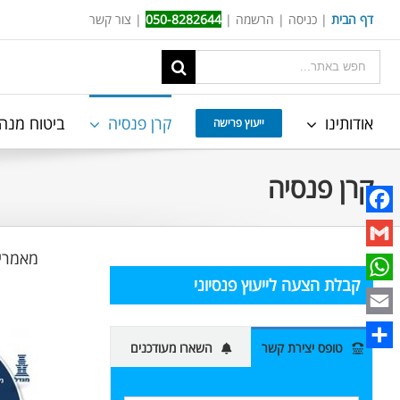
Ski
דף הבית
|
כניסה
|
הרשמה
|
050-8282644
|
צור קשר
t
תוצאות
conten
החיפוש
עבור:
אודותינו
קרן פנסיה
ביטוח מנה
ייעוץ פרישה
קרן פנסיה
Facebook
מאמרים
Gmail
קבלת הצעה לייעוץ פנסיוני
WhatsApp
Email
טופס יצירת קשר
השארו מעודכנים
Share