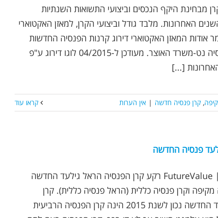
רן מבחינת היקף הנכסים וביצועי התשואות השנתיות
מוצעות לאורך 3 השנים האחרונות. מלבד גודל וביצועי הקרן, למאזן האקטוארי
 אודות המאזן האקטוארי דירוג קרנות הפנסיה החדשות
2015 מקור: אתר פנסיה נט-משרד האוצר. מעודכן ל-04/2015 לוגו דירוג ע"פ
קיפה
,
קרן פנסיה חדשה
|
אין הערות
קראו עוד
לעד פנסיה החדשה
נכתב ע"י אופיר שץ | FutureValue רקע קרן הפנסיה הראל גילעד החדשה
קיפה וקרן פנסיה כללית (הראל פנסיה כללית). קרן
ההפנסיה הראל גילעד החדשה נכון לשנת 2015 הינה קרן הפנסיה הרביעית