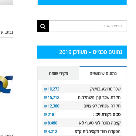
תוצאות
נכתב על
החיפוש
עבור:
נתונים טכניים – מעודכן 2019
נתונים שימושיים
פקידי שומה
שכר ממוצע במשק
10,273 ₪
תקרת שכר קרן השתלמות
15,712 ₪
תקרה שנתית לפיצויים
12,380 ₪
סכום נקודת זיכוי:
218 ₪
קצבה מזכה לפי סעיף 9א
8,480 ₪
הפקדה חוד' מקסימלית ק"פ
4,212 ₪