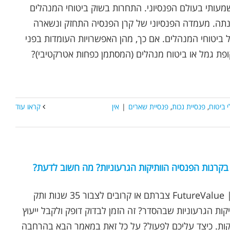
 משמעותי בעולם הפנסיוני. התחרות בשוק ביטוחי המנהלים
תה. מעמדה הפנסיוני של קרן הפנסיה התחזק ונשארה
ביטוחי המנהלים. אם כך, מהן האפשרויות העומדות בפני
ופת גמל או ביטוח מנהלים (המסתמן כפחות אטרקטיבי)?
 ביטוח
,
פנסיית נכות
,
פנסיית שארים
|
אין
קראו עוד
נכתב ע"י אופיר שץ | FutureValue צברתם או קרובים לצבור 35 שנות ותק
קות הגרעוניות שבהסדר? זה הזמן לבדוק דופק ולקבל ייעוץ
קות. כיצד עליכם לפעול? על כל זאת במאמר הבא בהרחבה