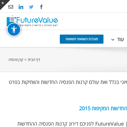
Email
LinkedIn
Twitter
Facebook
e
g
r
עוד
a
מערכת השוואת תשואות
דף הבית
>
קרן פנסיה
וני בכלל ואת עולם קרנות הפנסיה החדשות והוותיקות בפרט
דשות המקיפות 2015
נכתב ע"י אופיר שץ | FutureValue לפניכם דירוג קרנות הפנסיה ההחדשות