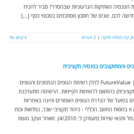
 הפנסיה הוותיקות הגרעוניות שבהסדר? סביר להניח
שה לכם. שנים של חסכון מסתכמים בסכומי כסף [...]
ם
,
קרן פנסיה ותיקה
|
2 הערות
קראו עוד
ים והמתוקצבים בפנסיה תקציבית
נכתב ע"י אופיר שץ | FutureValue להלן רשימת הגופים הנתמכים והגופים
קציבית) בהתאם לרשימות הקיימות. הרשימה מתעדכנת
ם בפועל של הגדרת הגופים האמורים והינה באחריות
ו בחסות החשב הכללי - ניהול תקציבי שכר, גמלאות וכוח
אדם - פנסיה, קופות גמל ותנאי שירות (מעודכן ל: 4/2010). מאחר ועקב טעות