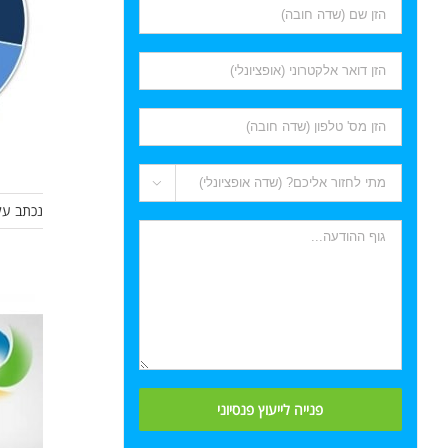

נכתב על