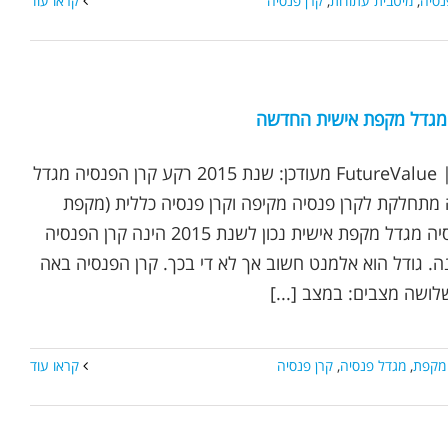
נסיה
,
מיטבית עתודות
,
קרן פנסיה
קראו עוד
מגדל מקפת אישית החדשה
נכתב ע"י אופיר שץ | FutureValue מעודכן: שנת 2015 רקע קרן הפנסיה מגדל
תחלקת לקרן פנסיה מקיפה וקרן פנסיה כללית (מקפת
משלימה). קרן ההפנסיה מגדל מקפת אישית נכון לשנת 2015 הינה קרן הפנסיה
. גודל הוא אלמנט חשוב אך לא די בכך. קרן הפנסיה באה
ושה מצבים: במצב [...]
מקפת
,
מגדל פנסיה
,
קרן פנסיה
קראו עוד