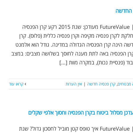
 החדשה
נכתב ע"י אופיר שץ | FutureValue מעודכן: שנת 2015 רקע קרן הפנסיה
ת לקרן פנסיה מקיפה וקרן פנסיה כללית (פלוס). קרן
ה הינה קרן הפנסיה הגדולה במדינה. גודל הוא אלמנט
קרן הפנסיה באה לתת מענה לחוסך בשלושה מצבים: במצב
וד (פנסיית נכות), במקרה מוות [...]
 מבטחים
,
קרן פנסיה חדשה
|
אין הערות
קראו עוד
 עדכן מסלול ביטוח בקרן הפנסיה וחסוך אלפי שקלים
נכתב ע"י אופיר שץ | FutureValue איך טופס קטן מוביל לחסכון גדול? שנת