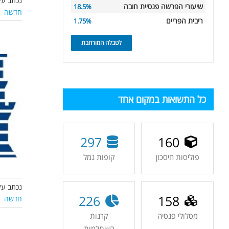
נכתב על
שיעורי הפרשה פנסיית חובה
18.5%
חדשה
|
ריבית הפריים
1.75%
לטבלה המורחבת
כל התשואות במקום אחד
297
160
פוליסות חיסכון
קופות גמל
נכתב על
226
158
חדשה
|
מסלולי פנסיה
קרנות
השתלמות