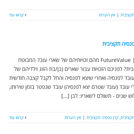
קציבית
|
אין הערות
קראו עוד
פנסיה תקציבית
נכתב ע"י אופיר שץ | FutureValue מהם זכויותיהם של שארי עובד המבוטח
ת? לפניכם הזכויות עבור שארים (בן/בת הזוג וילדיהם של
עובד לפנסיה ואחרי שיצא לפנסיה והחל לקבל קצבה חודשית
י עובד (עובד שטרם יצא לפנסיה) עובד שנפטר בזמן שירותו,
 שנים - תשולם לשאריו: לבן [...]
קציבית
,
קרן פנסיה תקציבית
|
אין הערות
קראו עוד