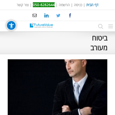
Ski
דף הבית
|
כניסה
|
הרשמה
|
050-8282644
|
צור קשר
t
Email
LinkedIn
Twitter
Facebook
conten
ביטוח
מעורב