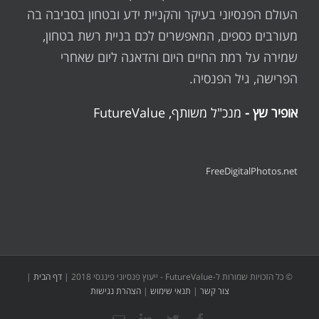
העולם הפנסיוני בעיקר והקניית ידע ובטחון בסביבה בה
מעורבים כספים, המאפשרים לכם בניית רשת בטחון,
שמירה על רמת החיים היום והדאגה ליום שאחרי
הפרישה, גיל הפנסיה.
אופיר שץ -
מנכ"ל משותף, FutureValue
FreeDigitalPhotos.net
© כל הזכויות שמורות ל-FutureValue - ייעוץ פנסיוני פיננסי 2018 |
דף הבית
|
צור קשר
|
תנאי שימוש
|
הצהרת נגישות
Email
LinkedIn
Twitter
Facebook