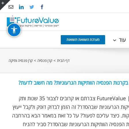
Email
LinkedIn
Twitter
Facebook
e
g
r
עוד
a
מערכת השוואת תשואות
דף הבית
>
קרן פנסיה
>
קרן פנסיה ותיקה
נכתב ע"י אופיר שץ | FutureValue צברתם או קרובים לצבור 35 שנות ותק
קות הגרעוניות שבהסדר? זה הזמן לבדוק דופק ולקבל ייעוץ
קות. כיצד עליכם לפעול? על כל זאת במאמר הבא בהרחבה
 הפנסיה הוותיקות הגרעוניות שבהסדר? סביר להניח