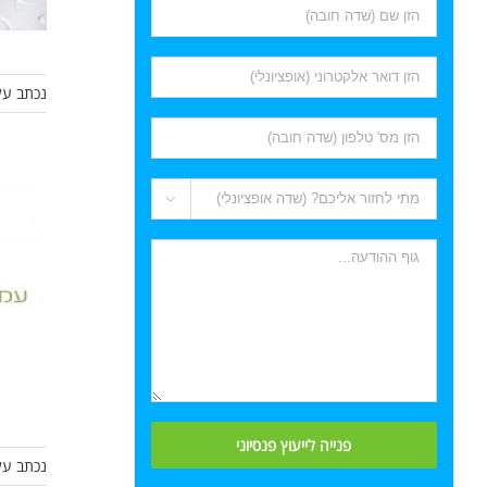
נכתב על

נכתב על