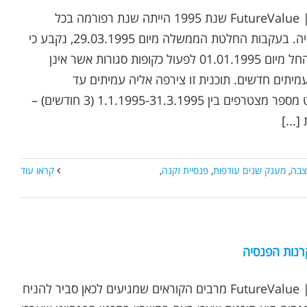
נכתב ע"י אופיר שץ | FutureValue שנת 1995 הייתה שנת רפורמה בכל
הקשור לקרנות הפנסיה. בעקבות החלטת הממשלה מיום 29.03.1995, נקבע כי
קרנות אלו ממשיכות החל מיום 01.01.1995 לפעול כקופות סגורות אשר אינן
מיתים חדשים. תוכנית זו צירפה אליה עמיתים עד
ל-31.12.1994 למעט מספר מצטרפים בין 1.1.1995-31.3.1995 (3 חודשים) –
...]
קצבה
,
מענק שנים עודפות
,
פנסיית זקנה
,
קראו עוד
רנות הפנסיה
נכתב ע"י אופיר שץ | FutureValue מרבים הקוראים שמגיעים לכאן סביר להניח