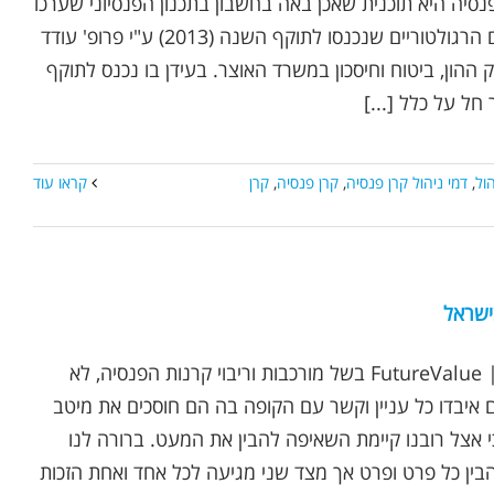
פנסיה היא תוכנית שאכן באה בחשבון בתכנון הפנסיוני שערכו
בעיקר לאחר השינויים הרגולטוריים שנכנסו לתוקף השנה (2013) ע"י פרופ' עודד
ההון, ביטוח וחיסכון במשרד האוצר. בעידן בו נכנס לתוקף
חל על כלל [...]
הול
,
דמי ניהול קרן פנסיה
,
קרן פנסיה
,
קרן
קראו עוד
ישראל
נכתב ע"י אופיר שץ | FutureValue בשל מורכבות וריבוי קרנות הפנסיה, לא
 איבדו כל עניין וקשר עם הקופה בה הם חוסכים את מיטב
י אצל רובנו קיימת השאיפה להבין את המעט. ברורה לנו
הבין כל פרט ופרט אך מצד שני מגיעה לכל אחד ואחת הזכות