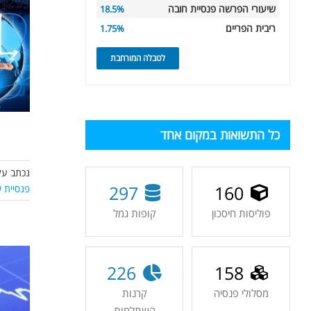
שיעורי הפרשה פנסיית חובה
18.5%
ריבית הפריים
1.75%
לטבלה המורחבת
כל התשואות במקום אחד
נכתב על
297
160
פנסיית 
פוליסות חיסכון
קופות גמל
226
158
מסלולי פנסיה
קרנות
השתלמות