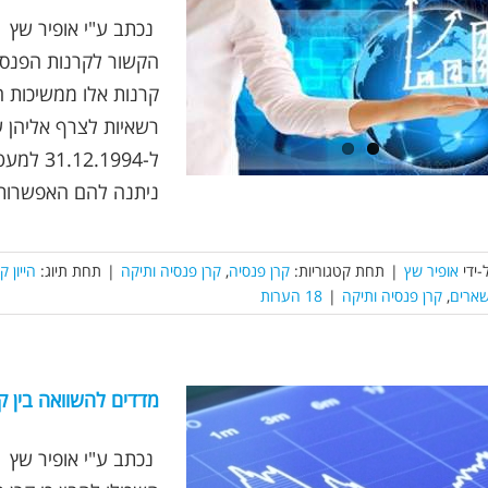
רשאיות לצרף אליהן ע
ניתנה להם האפשרות [
-ידי
אופיר שץ
|
תחת קטגוריות:
קרן פנסיה
,
קרן פנסיה ותיקה
|
תחת תיוג:
הייון 
שארים
,
קרן פנסיה ותיקה
|
18 הערות
מדדים להשוואה בין ק