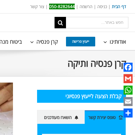
Ski
דף הבית
|
כניסה
|
הרשמה
|
050-8282644
|
צור קשר
t
תוצאות
conten
החיפוש
עבור:
אודותינו
קרן פנסיה
ביטוח מנה
ייעוץ פרישה
קרן פנסיה ותיקה
Facebook
Gmail
קבלת הצעה לייעוץ פנסיוני
WhatsApp
Email
טופס יצירת קשר
השארו מעודכנים
Share