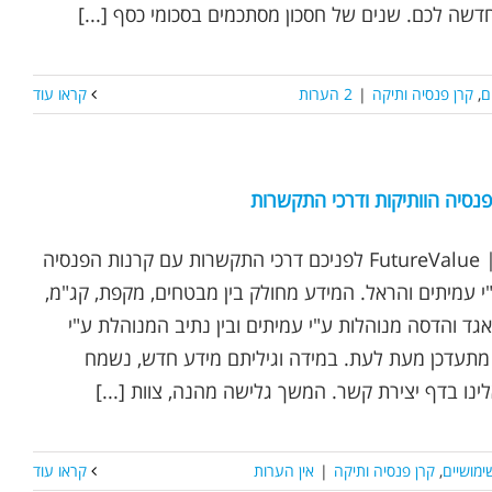
שה לכם. שנים של חסכון מסתכמים בסכומי כסף [...]
ם
,
קרן פנסיה ותיקה
|
2 הערות
קראו עוד
פנסיה הוותיקות ודרכי התקשרות
נכתב ע"י אופיר שץ | FutureValue לפניכם דרכי התקשרות עם קרנות הפנסיה
י עמיתים והראל. המידע מחולק בין מבטחים, מקפת, קג"מ,
 אגד והדסה מנוהלות ע"י עמיתים ובין נתיב המנוהלת ע"י
מתעדכן מעת לעת. במידה וגיליתם מידע חדש, נשמח
לינו בדף יצירת קשר. המשך גלישה מהנה, צוות [...]
ימושיים
,
קרן פנסיה ותיקה
|
אין הערות
קראו עוד