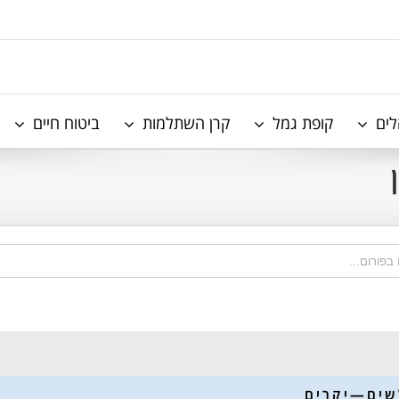
לים
קופת גמל
קרן השתלמות
ביטוח חיים
 ש י ם — י ק ר י ם