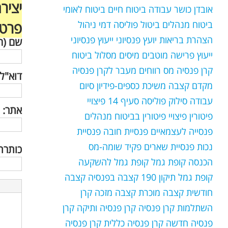
יציר
אובדן כושר עבודה
ביטוח חיים
ביטוח לאומי
ביטוח מנהלים
ביטול פוליסה
דמי ניהול
פרטי
הצהרת בריאות
יועץ פנסיוני
ייעוץ פנסיוני
שם (ח
ייעוץ פרישה
מוטבים
מיסים
מסלול ביטוח
קרן פנסיה
מס רווחים
מעבר לקרן פנסיה
דוא"ל 
מקדם קצבה
משיכת כספים-פידיון
סיום
עבודה
סילוק פוליסה
סעיף 14
פיצויי
אתר:
פיטורין
פיצויי פיטורין בביטוח מנהלים
פנסייה לעצמאיים
פנסיית חובה
פנסיית
נכות
פנסיית שארים
פקיד שומה-מס
כותרת די
הכנסה
קופת גמל
קופת גמל להשקעה
קופת גמל תיקון 190
קצבה בפנסיה
קצבה
חודשית
קצבה מוכרת
קצבה מזכה
קרן
השתלמות
קרן פנסיה
קרן פנסיה ותיקה
קרן
פנסיה חדשה
קרן פנסיה כללית
קרן פנסיה