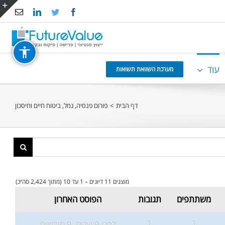
Email
LinkedIn
Twitter
Facebook
e
g
r
עוד
a
מערכת השוואת תשואות
דף הבית
>
פורום פנסיה, גמל, ביטוח חיים וחיסכון
מוצגים 11 דיונים – 1 עד 10 (מתוך 2,424 סה״כ)
משתתפים
תגובות
הפוסט האחרון
1
1
לפני 9 שנים, 9 חודשים