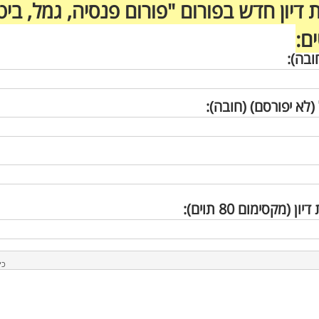
ת דיון חדש בפורום "פורום פנסיה, גמל, ביטו
ם:
ובה):
(לא יפורסם) (חובה):
ון (מקסימום 80 תוים):