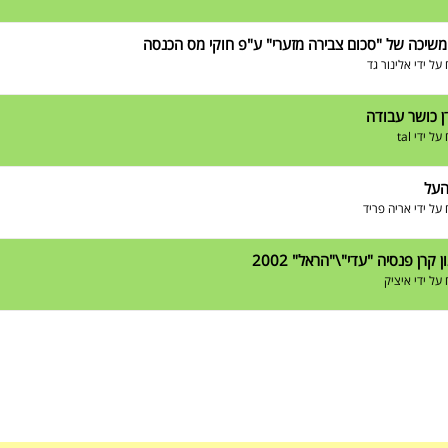
משיכה של "סכום צבירה מזערי" ע"פ חוקי מס הכנסה
על ידי
אלינור גד
ן כושר עבודה
על ידי
tal
העל
על ידי
אריה פריד
 קרן פנסיה "עדי"\"הראל" 2002
על ידי
איציק