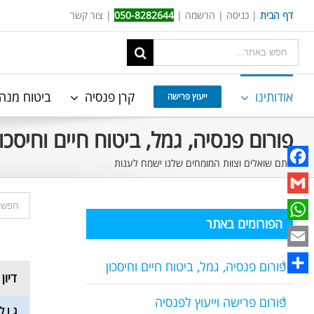
Ski
דף הבית
|
כניסה
|
הרשמה
|
050-8282644
|
צור קשר
t
תוצאות
conten
החיפוש
עבור:
אודותינו
קרן פנסיה
ביטוח מנה
ייעוץ פרישה
פורום פנסיה, גמל, ביטוח חיים וחיסכון
אתם שואלים וצוות המומחים שלנו ישמח לענות
Facebook
Gmail
הפורומים באתר
WhatsApp
Email
פורום פנסיה, גמל, ביטוח חיים וחיסכון
דיון
Share
פורום פרישה וייעוץ לפנסיה
ג ו ל