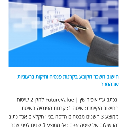
‫חישוב השכר הקובע בקרנות פנסיה ותיקות גרעוניות
שבהסדר
נכתב ע"י אופיר שץ | FutureValue להלן 2 שיטות
החישוב הקיימות: שיטה 1: קרנות הפנסיה בשיטת
ממוצע 3 השנים מבטחים הדסה בניין חקלאים אגד נתיב
זהו שילוב של שיטה א+ב : א) ממוצע 3 שנים לפני שנת