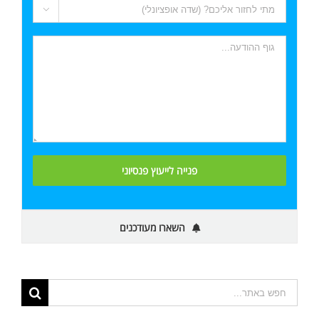

השארו מעודכנים
תוצאות
החיפוש