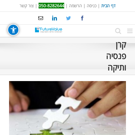
Ski
דף הבית
|
כניסה
|
הרשמה
|
050-8282644
|
צור קשר
t
Email
LinkedIn
Twitter
Facebook
conten
קרן
פנסיה
ותיקה