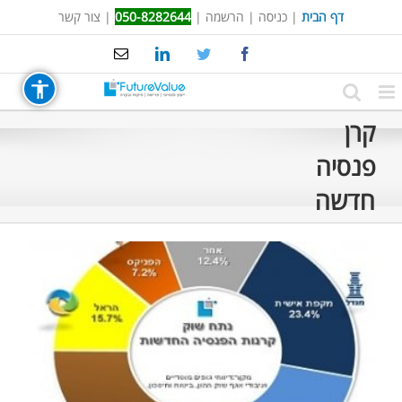
Ski
דף הבית
|
כניסה
|
הרשמה
|
050-8282644
|
צור קשר
t
Email
LinkedIn
Twitter
Facebook
conten
קרן
פנסיה
חדשה