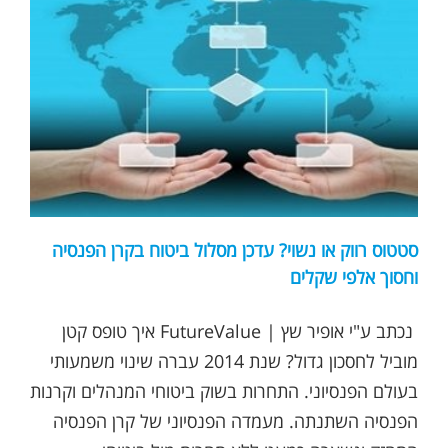
סטטוס רווק או נשוי? עדכן מסלול ביטוח בקרן הפנסיה
וחסוך אלפי שקלים
נכתב ע"י אופיר שץ | FutureValue איך טופס קטן
מוביל לחסכון גדול? שנת 2014 עברה שינוי משמעותי
בעולם הפנסיוני. התחרות בשוק ביטוחי המנהלים וקרנות
הפנסיה השתנתה. מעמדה הפנסיוני של קרן הפנסיה