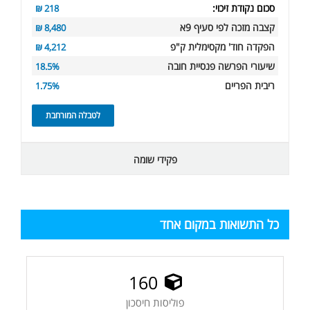
סכום נקודת זיכוי:
218 ₪
קצבה מזכה לפי סעיף 9א
8,480 ₪
הפקדה חוד' מקסימלית ק"פ
4,212 ₪
שיעורי הפרשה פנסיית חובה
18.5%
ריבית הפריים
1.75%
לטבלה המורחבת
פקידי שומה
כל התשואות במקום אחד
160
פוליסות חיסכון