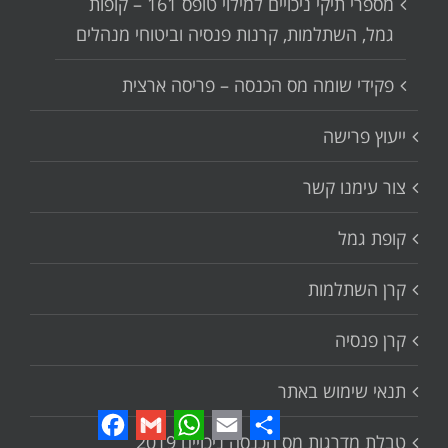
מספרי תיקי ניכויים למילוי טופס 161 – קופות
גמל, השתלמות, קרנות פנסיה וביטוחי מנהלים
פקידי שומה מס הכנסה – פריסה ארצית
ייעוץ פרישה
צור עימנו קשר
קופת גמל
קרן השתלמות
קרן פנסיה
תנאי שימוש באתר
Facebook
Gmail
WhatsApp
Email
Share
טבלת מדרגות מס הכנסה ניכויים 2019