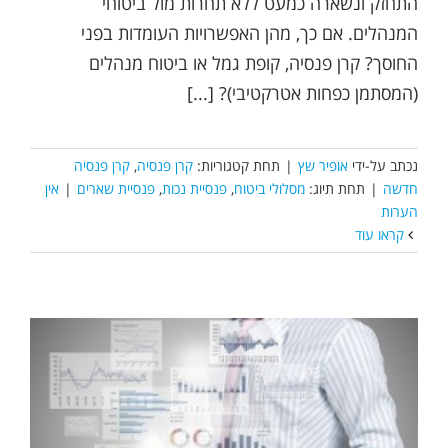
התחזק ונשארה כמעט ללא תחרות מול ביטוחי
המנהלים. אם כך, מהן האפשרויות העומדות בפני
החוסך? קרן פנסיה, קופת גמל או ביטוח מנהלים
(המסתמן כפחות אטרקטיבי)? [...]
נכתב על-ידי
אופיר שץ
|
תחת קטגוריות:
קרן פנסיה
,
קרן פנסיה
חדשה
|
תחת תיוג:
מסלולי ביטוח
,
פנסיית נכות
,
פנסיית שארים
|
אין
הערות
קראו עוד