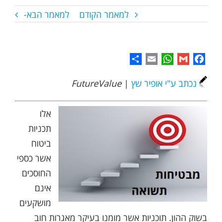
למאמר הקודם
למאמר הבא-
Share
WhatsApp
Email
Gmail
Facebook
נכתב ע"י אופיר שץ
|
FutureValue
אלו
תכניות
ביטוח
אשר כספי
החוסכים
אינם
מושקעים
בשוק ההון. תוכניות אשר מומנו בעיקר מאגרות חוב