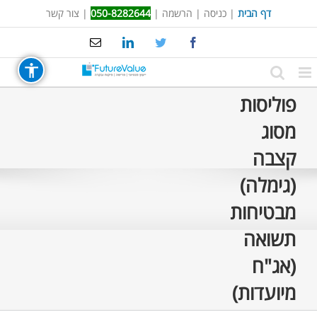
Ski
דף הבית
|
כניסה
|
הרשמה
|
050-8282644
|
צור קשר
t
Email
LinkedIn
Twitter
Facebook
conten
פוליסות
מסוג
קצבה
(גימלה)
מבטיחות
תשואה
(אג"ח
מיועדות)