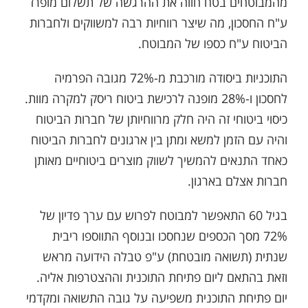
מהמבוטחים בטח חווה את ההרגשה של תשלום מופרז
ע"ח החסכון, מה שיצר רווחיות רבה למשווקים ולחברות
הביטוח ע"ח כספו של המבוטח.
התוכניות ביסודה מורכבת מ-72% מגובה הפרמיה
לחסכון ו-28% מופנה לרכישת ביטוח ריסק למקרה מוות.
כיסוי ביטוחי זה היה חלק מרווחיותן של חברות הביטוח
והיה עם הזמן למשא ומתן בין ארגונים לחברות הביטוח
כאחד התנאים להמשיך לשווק מוצרים ביטוחיים מאותן
חברות אצלם בארגון.
בגיל 60 התאפשר למבוטח לפרוש עם ערך פדיון של
72% מסך הכספים שנחסכו ובנוסף התווספו ריבית
שנתית (תשואה מובטחת) ע"פ טבלה הידועה מראש
וזאת בהתאם ליום פתיחת התוכנית וההצטרפות אליה.
יום פתיחת התוכנית משפיעה על גובה התשואה ומקדמי