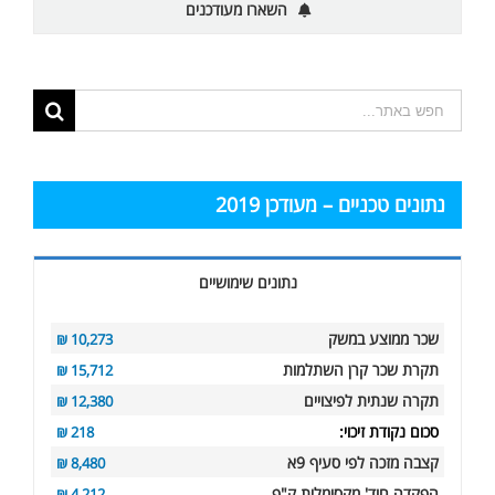
השארו מעודכנים
תוצאות
החיפוש
עבור:
נתונים טכניים – מעודכן 2019
נתונים שימושיים
שכר ממוצע במשק
10,273 ₪
תקרת שכר קרן השתלמות
15,712 ₪
תקרה שנתית לפיצויים
12,380 ₪
סכום נקודת זיכוי:
218 ₪
קצבה מזכה לפי סעיף 9א
8,480 ₪
הפקדה חוד' מקסימלית ק"פ
4,212 ₪