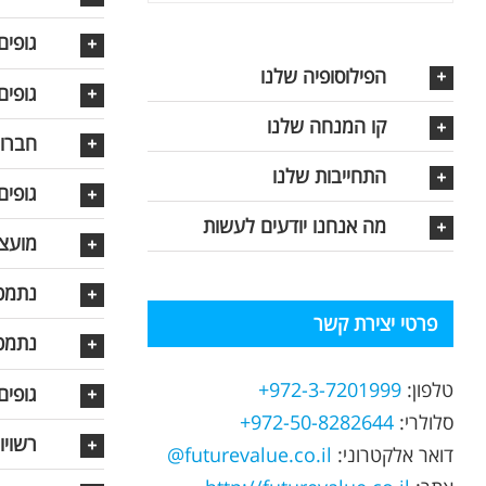
גופים 
הפילוסופיה שלנו
גופים 
קו המנחה שלנו
חברות
התחייבות שלנו
גופים 
מה אנחנו יודעים לעשות
מועצו
נתמכ
פרטי יצירת קשר
נתמכי
טלפון:
972-3-7201999+
גופים 
סלולרי:
972-50-8282644+
רשויו
דואר אלקטרוני:
futurevalue.co.il@