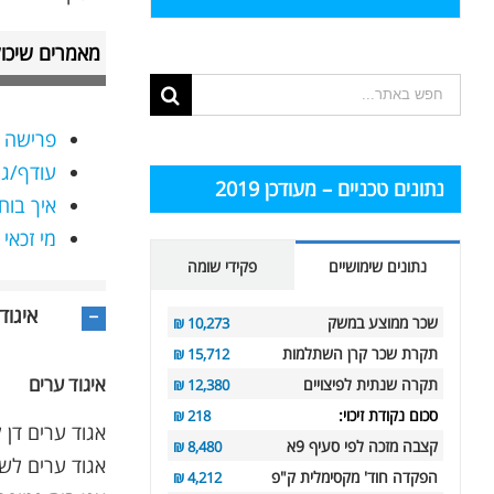
מאמרים שיכול
תוצאות
החיפוש
פרישה מ
עבור:
עודף/גי
נתונים טכניים – מעודכן 2019
איך בוח
מי זכאי
נתונים שימושיים
פקידי שומה
איגוד
שכר ממוצע במשק
10,273 ₪
תקרת שכר קרן השתלמות
15,712 ₪
איגוד ערים
תקרה שנתית לפיצויים
12,380 ₪
סכום נקודת זיכוי:
218 ₪
אגוד ערים דן 
קצבה מזכה לפי סעיף 9א
8,480 ₪
אגוד ערים לשרו
הפקדה חוד' מקסימלית ק"פ
4,212 ₪