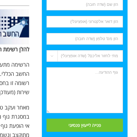
להלן רשימת ה

הרשימה מתעדכ
החשב הכללי.
רשומה זו בחסו
שירות (מעודכן ל: 010
מאחר ועקב טע
במסגרת גוף נ
אי הופעת גוף 
מתוקצב ונשמ