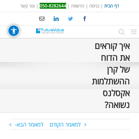
Ski
דף הבית
|
כניסה
|
הרשמה
|
050-8282644
|
צור קשר
t
Email
LinkedIn
Twitter
Facebook
conten
איך קוראים
את הדוח
של קרן
ההשתלמות
אקסלנס
נשואה?
למאמר הקודם
למאמר הבא-