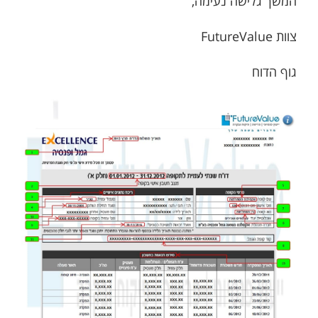
המשך גלישה נעימה,
צוות FutureValue
גוף הדוח