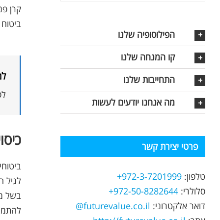
קרן פנסיה:
ביטוח מנה
הפילוסופיה שלנו
קו המנחה שלנו
למ
התחייבות שלנו
לפ
מה אנחנו יודעים לעשות
כיסוי
פרטי יצירת קשר
טלפון:
972-3-7201999+
לגיל ה
סלולרי:
972-50-8282644+
בשל מו
דואר אלקטרוני:
futurevalue.co.il@
להתמם)