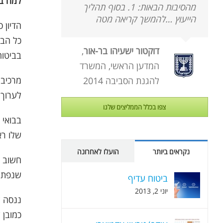
למה ב
מהסיבות הבאות: 1. בסוף תהליך
הייעוץ …להמשך קריאה מטה
הדיון 
כל הבל
דוקטור ישעיהו בר-אור
,
בביטוח
המדען הראשי, המשרד
מרכיב 
להגנת הסביבה 2014
לערוך 
צפו בכלל הממליצים שלנו
בבואי 
שלו רא
נקראים ביותר
הועלו לאחרונה
שנפתחו
ביטוח עדיף
יוני 2, 2013
ננסה ל
כמובן 