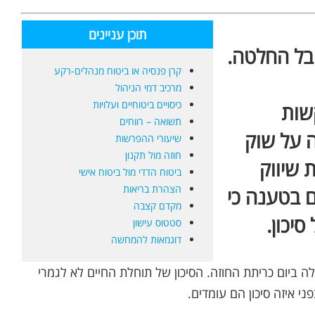
תוכן עניינים
בל החלטה.
קרן פנסיה או ביטוח מנהלים-רקע
מרכיב דמי הניהול
כיסויים ביטוחיים ועלויות
 2013 נפגע קשות
תשואה – רווחים
 על שוק
שיעורי ההפרשות
חוזה מול תקנון
 שיווק
ביטוח הדדי מול ביטוח אישי
הצהרת בריאות
ם בטענה כי
מקדם קצבה
יכון.
סטטוס עישון
דוגמאות להמחשה
ביום כריתת החוזה. הסיכון של תוחלת החיים לא לגמרי
ני איזה סיכון הם עומדים.