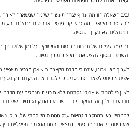
עצם חשובה לנו כל הפתיחה העמוסה בפרטים?
סביב השאלה הזו מה עדיף יצרה תעשיה שלמה שנשארה לאורך ש
בול סביב השאלה מה כדאי קרן פנסיה או ביטוח מנהלים נבע מ
 מנהלים ולא בקרן הפנסיה.
זה עמד לצידם של חברות הביטוח והמשווקים כל זמן שלא ניתן יה
השוואה ובסוף להציג את המלצתי מתוך נסיוני.
לערוך השוואה זו, אודה כי מקדם הקצבה הוא אכן מרכיב משפיע 
שית אתייחס לשאר הפרמטרים כדי לבודד את המקדם ורק בסוף נד
חשוב לציין כי למרות ש 2013 נפתחה ללא תוכניות מנה
 בעבר. ולכן, זהו המקום לבחון שוב את התיק הפנסיוני שלכם 
המחיש כאן במספר דוגמאות ע"פ סטטוס משפחתי של: רווק, נשוי 
שאתייחס בין אם המבוטחים נמצאים תחת הסכמים מפעליים ובין א