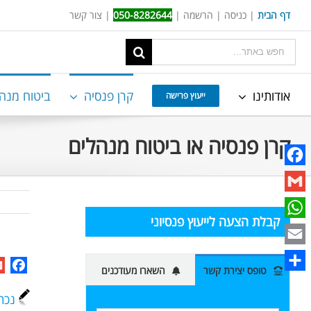
Ski
דף הבית
|
כניסה
|
הרשמה
|
050-8282644
|
צור קשר
t
תוצאות
conten
החיפוש
עבור:
אודותינו
קרן פנסיה
ביטוח מנה
ייעוץ פרישה
קרן פנסיה או ביטוח מנהלים
Facebook
Gmail
קבלת הצעה לייעוץ פנסיוני
WhatsApp
Email
ok
טופס יצירת קשר
השארו מעודכנים
Share
נכת