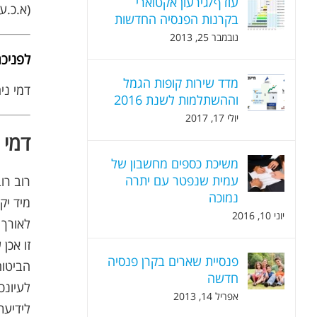
עודף/גירעון אקטוארי
(א.כ.ע.
בקרנות הפנסיה החדשות
נובמבר 25, 2013
לפניכם
מדד שירות קופות הגמל
דמי ניה
וההשתלמות לשנת 2016
יולי 17, 2017
דמי 
משיכת כספים מחשבון של
עמית שנפטר עם יתרה
רוב רו
נמוכה
מיד יק
יוני 10, 2016
לאורך 
זו אכן
פנסיית שארים בקרן פנסיה
הביטוח
חדשה
לעיונכ
אפריל 14, 2013
לידיעת