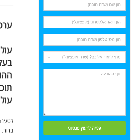
ערכ

בעק
ההון
תוכנ
עול
לטענתו
ברור. 