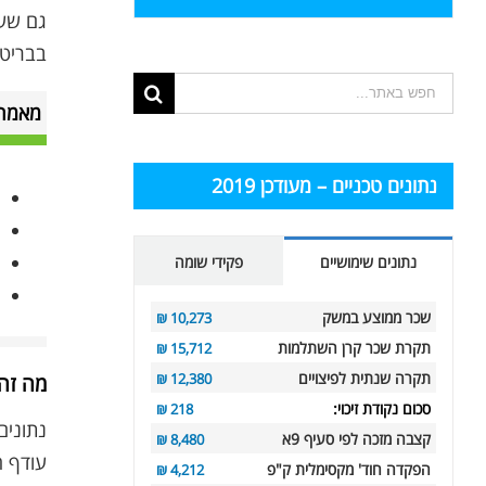
גם שעל
בבריטניה ניתן לראו
תוצאות
מאמרי
החיפוש
עבור:
נתונים טכניים – מעודכן 2019
נתונים שימושיים
פקידי שומה
שכר ממוצע במשק
10,273 ₪
תקרת שכר קרן השתלמות
15,712 ₪
תקרה שנתית לפיצויים
12,380 ₪
מה זה
סכום נקודת זיכוי:
218 ₪
נתונים נכון ל-2013: כ-90% מהכספים של פוליסות עם 
קצבה מזכה לפי סעיף 9א
8,480 ₪
עודף הה
הפקדה חוד' מקסימלית ק"פ
4,212 ₪