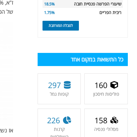
שיעורי הפרשה פנסיית חובה
18.5%
של הכס
ריבית הפריים
1.75%
לטבלה המורחבת
כל התשואות במקום אחד
297
160
פוליסות חיסכון
קופות גמל
226
158
מסלולי פנסיה
קרנות
אז נשא
השתלמות