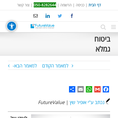
Ski
דף הבית
|
כניסה
|
הרשמה
|
050-8282644
|
צור קשר
t
Email
LinkedIn
Twitter
Facebook
conten
ביטוח
גמלא
למאמר הקודם
למאמר הבא-
Share
WhatsApp
Email
Gmail
Facebook
נכתב ע"י אופיר שץ
|
FutureValue