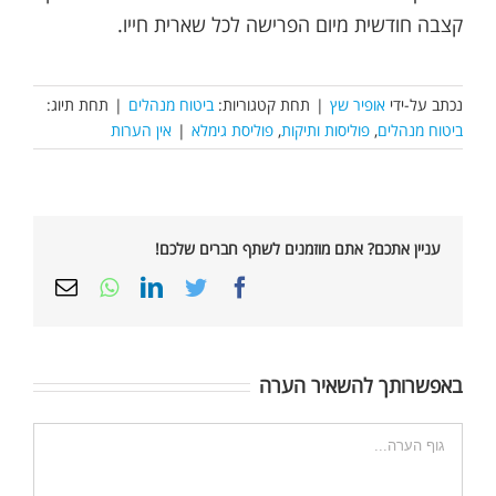
קצבה חודשית מיום הפרישה לכל שארית חייו.
נכתב על-ידי
אופיר שץ
|
תחת קטגוריות:
ביטוח מנהלים
|
תחת תיוג:
ביטוח מנהלים
,
פוליסות ותיקות
,
פוליסת גימלא
|
אין הערות
עניין אתכם? אתם מוזמנים לשתף חברים שלכם!
Email
Whatsapp
LinkedIn
Twitter
Facebook
באפשרותך להשאיר הערה
הערה