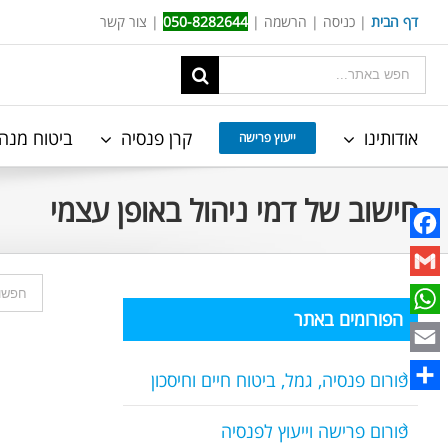
Ski
דף הבית
|
כניסה
|
הרשמה
|
050-8282644
|
צור קשר
t
תוצאות
conten
החיפוש
עבור:
אודותינו
קרן פנסיה
ביטוח מנה
ייעוץ פרישה
חישוב של דמי ניהול באופן עצמי
Facebook
Gmail
הפורומים באתר
WhatsApp
Email
פורום פנסיה, גמל, ביטוח חיים וחיסכון
Share
פורום פרישה וייעוץ לפנסיה