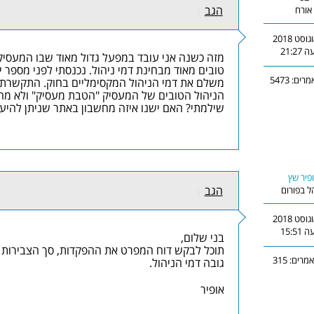
הגב
אורח
|
10 באוגוסט 2018
21:2
מזה כשנה אני עובד במפעל גדול מאוד שבו המעסיק
טובים מאוד מבחינת דמי ניהול. נכנסתי לפני מספר י
ים: 5473
משלם את דמי הניהול המקסימליים בחוק. התקשרתי 
הניהול הטובים של המעסיק "הטבת מעסיק" ולא מה ש
שילמתי? האם ישנו איזה מחשבון באתר שניתן להיעז
פיר שץ
הגב
ל בפורום
|
29 באוגוסט 2018
15:5
בני שלום,
תוכל לבקש דוח המפרט את ההפקדות, סך הצבירות בק
רים: 315
גובה דמי הניהול.
אופיר