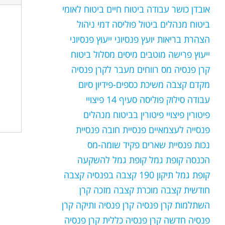
אובדן כושר עבודה
ביטוח חיים
ביטוח לאומי
ביטוח מנהלים
ביטול פוליסה
דמי ניהול
הצהרת בריאות
יועץ פנסיוני
ייעוץ פנסיוני
ייעוץ פרישה
מוטבים
מיסים
מסלול ביטוח
קרן פנסיה
מס רווחים
מעבר לקרן פנסיה
מקדם קצבה
משיכת כספים-פידיון
סיום
עבודה
סילוק פוליסה
סעיף 14
פיצויי
פיטורין
פיצויי פיטורין בביטוח מנהלים
פנסייה לעצמאיים
פנסיית חובה
פנסיית
נכות
פנסיית שארים
פקיד שומה-מס
הכנסה
קופת גמל
קופת גמל להשקעה
קופת גמל תיקון 190
קצבה בפנסיה
קצבה
חודשית
קצבה מוכרת
קצבה מזכה
קרן
השתלמות
קרן פנסיה
קרן פנסיה ותיקה
קרן
פנסיה חדשה
קרן פנסיה כללית
קרן פנסיה