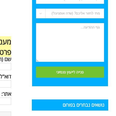

מענה
פרטי
שם (ח
דוא"ל 
אתר:
נושאים נבחרים בפורום