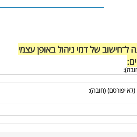
 ל־חישוב של דמי ניהול באופן עצמי
ם:
ובה):
(לא יפורסם) (חובה):