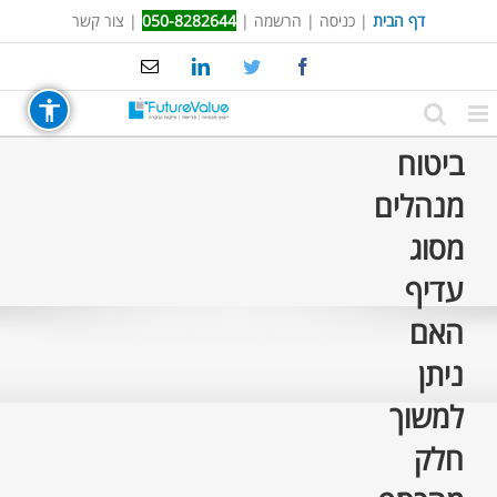
Ski
דף הבית
|
כניסה
|
הרשמה
|
050-8282644
|
צור קשר
t
Email
LinkedIn
Twitter
Facebook
conten
ביטוח
מנהלים
מסוג
עדיף
האם
ניתן
למשוך
חלק