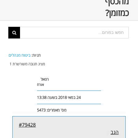
מהכסף
כמזומן?
תגיות:
ביטוח מנהלים
מציג תגובה משורשרת 1
רפאל
אורח
24 במאי 2018 בשעה 13:38
מס' מאמרים: 5473
#79428
הגב
|