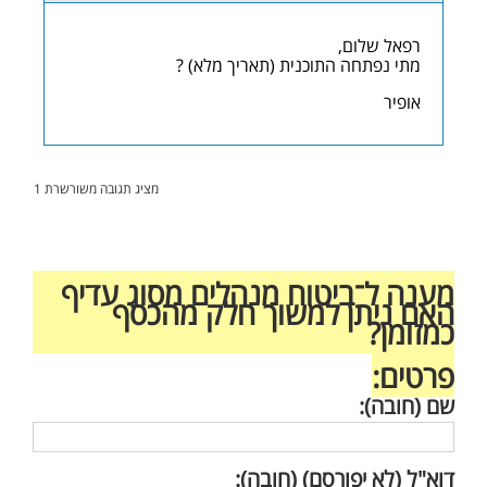
רפאל שלום,
מתי נפתחה התוכנית (תאריך מלא) ?
אופיר
מציג תגובה משורשרת 1
מענה ל־ביטוח מנהלים מסוג עדיף
האם ניתן למשוך חלק מהכסף
כמזומן?
פרטים:
שם (חובה):
דוא"ל (לא יפורסם) (חובה):