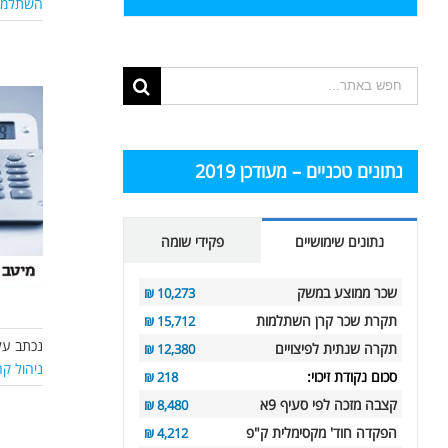
השתלמו
תוצאות
החיפוש
עבור:
נתונים טכניים – מעודכן 2019
נתונים שימושיים
פקידי שומה
שכר ממוצע במשק
10,273 ₪
תקרת שכר קרן השתלמות
15,712 ₪
נכתב על
תקרה שנתית לפיצויים
12,380 ₪
ניהול ק
סכום נקודת זיכוי:
218 ₪
קצבה מזכה לפי סעיף 9א
8,480 ₪
הפקדה חוד' מקסימלית ק"פ
4,212 ₪