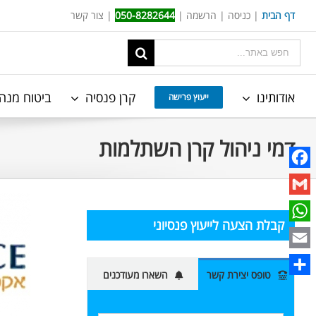
Ski
דף הבית
|
כניסה
|
הרשמה
|
050-8282644
|
צור קשר
t
תוצאות
conten
החיפוש
עבור:
אודותינו
קרן פנסיה
ביטוח מנה
ייעוץ פרישה
דמי ניהול קרן השתלמות
Facebook
Gmail
קבלת הצעה לייעוץ פנסיוני
WhatsApp
Email
טופס יצירת קשר
השארו מעודכנים
Share