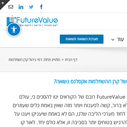
Email
LinkedIn
Twitter
Facebook
e
g
r
עוד
a
מערכת השוואת תשואות
דף הבית
>
מתוייג תחת:
דמי ניהול קרן השתלמות
 של קרן ההשתלמות אקסלנס נשואה?
נכתב ע"י אופיר שץ | FutureValue רובם של הקוראים יטו להסכים כי, עולם
א ברור, קשה לפענוח ויותר מזה שאין באמת כלים שעוזרים
לחוד מערכי הליבה שלנו, הם לא באמת שיעניקו ויענו על
גיש בטוחים יותר בסביבה זו, אלא כולם יחד. לאור קו