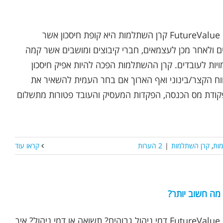
נכתב ע"י אופיר שץ | FutureValue קרן השתלמות היא קופת חיסכון אשר
 ולאחר מכן לעצמאים, חברי קיבוצים ומושבים אשר קמה
ות לעובדים. קרן ההשתלמות הפכה להיות אפיק חיסכון
ח הקצר/בינוני ואף הארוך אם בחר העמית להשאיר את
קודת מס הכנסה, הפקדות המעסיק והעובד פטורות מתשלום
מות
,
קרן השתלמות
|
2 הערות
קראו עוד
 מה חשוב יותר?
נכתב ע"י אופיר שץ | FutureValue דמי ניהול גבוהים? תשואה או דמי ניהול? איך