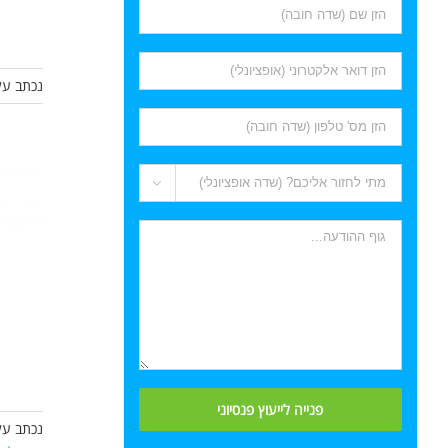
נכתב על

נכתב על