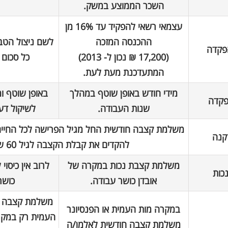
השכר הממוצע במשק.
עצמאי רשאי להפקיד עד 16% מן
ההכנסה המזכה
לשם ניצול הטבו
פקדה
(17,200 ₪ נכון ל- 2013)
כל סכום 
המתעדכנת מעת לעת.
מידי חודש באופן שוטף במהלך
באופן שוטף 
פקדה
שנות העבודה.
לשיקול דע
משלמת קצבה חודשית החל מגיל הפרישה לכל החיי
קנה
להקדים את קבלת הקצבה לגיל 60 שנה.
משלמת קצבת נכות במקרה של
לרוב אין כיסוי
כות
אובדן כושר עבודה.
כושר
משלמת קצבה ח
במקרה מות העמית או הפנסיונר
העמית רק במקר
משלמת קצבה חודשית לאלמן/ה