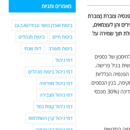
מאמרים ותגיות
פנסיה צוברת (צוברת
ירים והן לעצמאים,
ביטוח אובדן כושר עבודה(א.כ.ע)
 משנת 1995 ומנוהלת תוך שמירה על
ביטוח חיים
ביטוח מנהלים
ביטוח מעורב
דוח שנתי
חיסכון של כספים
דמי ניהול
ית בגיל פרישה.
דמי ניהול ביטוח מנהלים
 הפנסיה הכלליות
קיפה, בגין הכספים
דמי ניהול מפרמיה
הנחסכים בקרן זו, העמית אינו זכאי לאגרות חוב מיועדות אשר מסובסדות ע"י המדינה (30% מנכסי
דמי ניהול מצבירה
דמי ניהול קופת גמל
דמי ניהול קרן השתלמות
נסיה החדשות
דמי ניהול קרן פנסיה