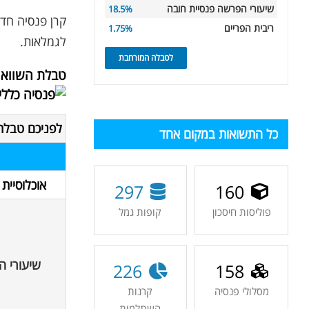
שיעורי הפרשה פנסיית חובה
18.5%
קרן פנסיה חד
ריבית הפריים
1.75%
לגמלאות.
לטבלה המורחבת
טבלת השווא
לפניכם טבלת 
כל התשואות במקום אחד
אוכלוסיית 
297
160
פוליסות חיסכון
קופות גמל
שיעורי ה
226
158
מסלולי פנסיה
קרנות
השתלמות