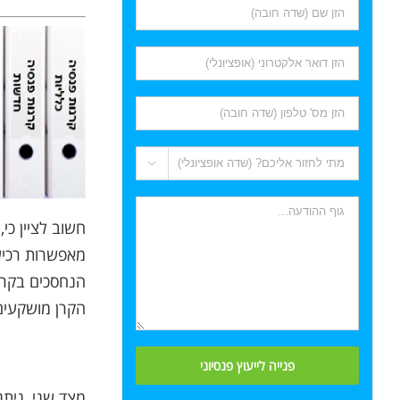

חשוב לציין כי
מאפשרות רכישת
הקרן מושקעים ב
מצד שני, נית