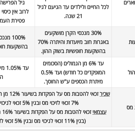
ארים
גיל הפרישה,
לכל החיים ולילדים עד הגיעם לגיל
לרוב אין כיסו
21 שנה.
פטירת העמית
30% מנכסי הקרן מושקעים
100% מ
ות
באגרות חוב מיועדות והיתרה 70%
בהשקעות חופש
בהשקעות חופשיות בשוק ההון.
עד 6% מן הגמולים (הסכומים
עד %
הול
המופקדים כל חודש) ועד 0.5%
הח
מיתרת הכספים ע"ש החוסך.
שכיר
זכאי להטבות
7% זכאי לזיכוי מס ובגין 5% זכאי לניכוי מס).
 מס
עצמאי
זכא
(בגין 11% זכאי לניכוי מס ובגין 5% זכאי לזיכוי מס).