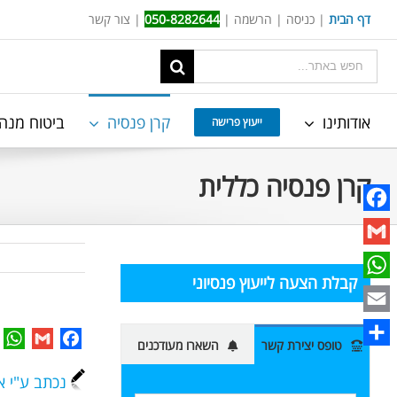
Ski
דף הבית
|
כניסה
|
הרשמה
|
050-8282644
|
צור קשר
t
תוצאות
conten
החיפוש
עבור:
אודותינו
קרן פנסיה
ביטוח מנה
ייעוץ פרישה
קרן פנסיה כללית
Facebook
Gmail
קבלת הצעה לייעוץ פנסיוני
WhatsApp
Email
p
Gmail
Facebook
טופס יצירת קשר
השארו מעודכנים
Share
נכתב ע"י א