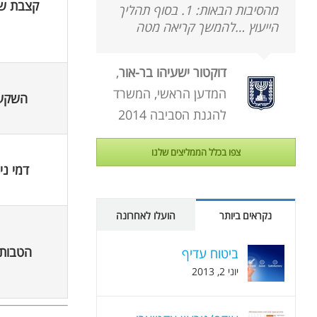
קצבת ש
מהסיבות הבאות: 1. בסוף תהליך
הייעוץ …להמשך קריאה מטה
דוקטור ישעיהו בר-אור
,
המדען הראשי, המשרד
השקע
להגנת הסביבה 2014
צפו בכלל הממליצים שלנו
דמי ני
נקראים ביותר
הועלו לאחרונה
הטבות
ביטוח עדיף
יוני 2, 2013