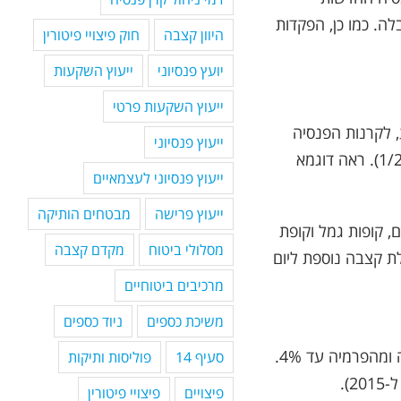
ה. כמו כן, הפקדות
היוון קצבה
חוק פיצויי פיטורין
יועץ פנסיוני
ייעוץ השקעות
ייעוץ השקעות פרטי
ע, לקרנות הפנסיה
ייעוץ פנסיוני
המקיפות החדשות קיימת תקרת הפקדה חודשית של 3619.48 ₪ (נכון ל – 1/2013). ראה דוגמא
ייעוץ פנסיוני לעצמאיים
ייעוץ פרישה
מבטחים הותיקה
, קופות גמל וקופת
מסלולי ביטוח
מקדם קצבה
ת קצבה נוספת ליום
מרכיבים ביטוחיים
משיכת כספים
ניוד כספים
חסרון בולט לתוכנית הוא היכולת לגבות דמי ניהול מצבירה של עד 1.05% לשנה ומהפרמיה עד 4%.
סעיף 14
פוליסות ותיקות
).
פיצויים
פיצויי פיטורין