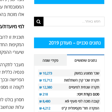
המסובסדות ע"
אלו מזכות בה
תוצאות
למי מיועדת/
החיפוש
עבור:
תוכנית זו לרו
נתונים טכניים – מעודכן 2019
שיעורי ההפקד
נתונים שימושיים
פקידי שומה
מעבר לתקרה זו
פנסיה כללית 
שכר ממוצע במשק
10,273 ₪
הפרישה ובכך 
תקרת שכר קרן השתלמות
15,712 ₪
לקופה זו מספ
תקרה שנתית לפיצויים
12,380 ₪
סכום נקודת זיכוי:
218 ₪
קצבה מזכה לפי סעיף 9א
8,480 ₪
עלות שנחשבת הי
הפקדה חוד' מקסימלית ק"פ
4,212 ₪