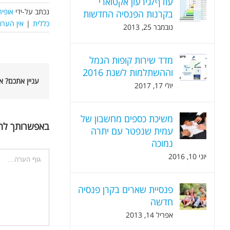
עודף/גירעון אקטוארי
נכתב על-ידי
אופיר
בקרנות הפנסיה החדשות
כללית
|
אין הערו
נובמבר 25, 2013
מדד שירות קופות הגמל
וההשתלמות לשנת 2016
עניין אתכם? 
יולי 17, 2017
משיכת כספים מחשבון של
באפשרותך לה
עמית שנפטר עם יתרה
נמוכה
הערה
יוני 10, 2016
פנסיית שארים בקרן פנסיה
חדשה
אפריל 14, 2013