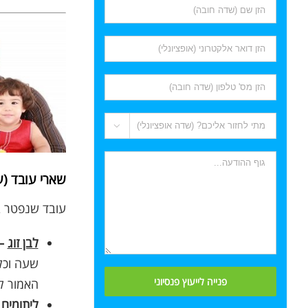

שארי עובד (ע
עובד שנפטר בז
לבן זוג
–
שעה וכל 
האמור לע
ליתומים
–