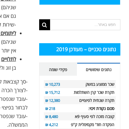
שניהם)
גם אם אי
תוצאות
-שירות ל
החיפוש
ליתומים 
עבור:
שניהם)
נתונים טכניים – מעודכן 2019
אין יותר
לתלויים
–
בן זוג ולא י
נתונים שימושיים
פקידי שומה
-סך קצבאות לשארי העובד 
שכר ממוצע במשק
10,273 ₪
-לצורך הכרה ב
תקרת שכר קרן השתלמות
15,712 ₪
תקרה שנתית לפיצויים
12,380 ₪
לבחור בפיצוי
סכום נקודת זיכוי:
218 ₪
קצבה מזכה לפי סעיף 9א
8,480 ₪
הממשלה.
הפקדה חוד' מקסימלית ק"פ
4,212 ₪