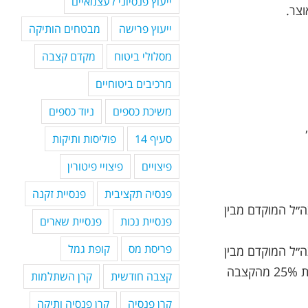
ייעוץ פנסיוני לעצמאיים
וצר.
ייעוץ פרישה
מבטחים הותיקה
מסלולי ביטוח
מקדם קצבה
מרכיבים ביטוחיים
משיכת כספים
ניוד כספים
סעיף 14
פוליסות ותיקות
פיצויים
פיצויי פיטורין
פנסיה תקציבית
פנסיית זקנה
( או עד לשחרור מצה״ל המוקדם מבין
פנסיית נכות
פנסיית שארים
פריסת מס
קופת גמל
( או עד לשחרור מצה״ל המוקדם מבין
שניהם) ואין בן זוג הזכאי לקצבה – 15% מקצבת הנפטר לכל יתום ובתוספת 25% מהקצבה
קצבה חודשית
קרן השתלמות
קרן פנסיה
קרן פנסיה ותיקה