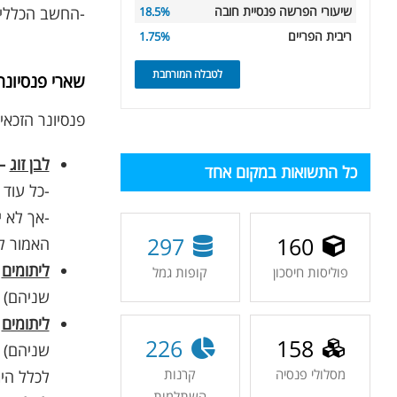
שיעורי הפרשה פנסיית חובה
-החשב הכללי 
18.5%
ריבית הפריים
1.75%
לטבלה המורחבת
שארי פנסיונר
פנסיונר הזכא
לבן זוג
–
כל התשואות במקום אחד
-כל עוד לא ניש
-אך לא יותר מ-40% מ
297
160
האמור לע
ליתומים
–
פוליסות חיסכון
קופות גמל
שניהם) ויש בן 
ליתומים
–
226
158
מסלולי פנסיה
קרנות
לכלל הית
השתלמות