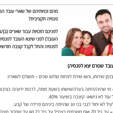
מהם זכויותיהם של שארי עובד ה
פנסיה תקציבית?
לפניכם הזכויות עבור שארים (בן/ב
העובד) לפני שיצא העובד לפנסיה
לפנסיה והחל לקבל קצבה חודשית 
ובד שטרם יצא לפנסיה)
מן שירותו, והוא שירת לפחות שלוש שנים – תשולם לשאריו:
מי שהיה/היתה בעלה/אישתו בשעת מותה, לרבות ידוע/ה בציבור 
עוד לא נישאו- קיצבה בשיעור 40%.
יל לא יחול לגבי בני זוג שהייתה ביניהם פרידה של קבע.
עד גיל 20 ואם משרתים בצה״ל עד גיל 21 (