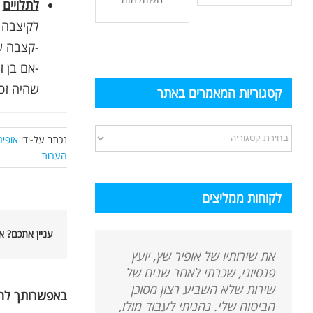
לתלויים
–
לקיצבה – 20% מהקצבה לכ
-קצבה שארי פנ
שהיה זכאי ( 60% מקצבת הנפ
קטגוריות המאמרים באתר
קטגוריות
נכתב על-ידי
אופיר
המאמרים
הערות
באתר
לקוחות ממליצים
עניין אתכם? 
את שירותיו של אופיר שץ, יועץ
פנסיוני, שכרתי לאחר שנים של
שירות שלא השביע רצון מסוכן
באפשרותך לה
הביטוח שלי. נהניתי לעבוד מולו,