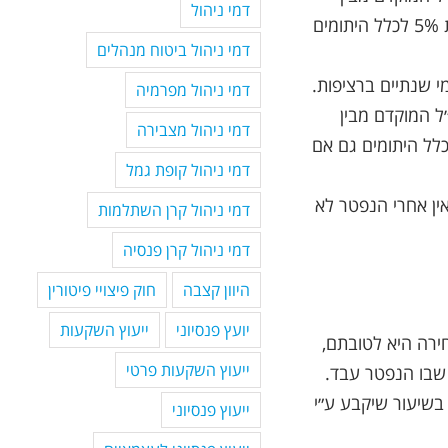
דמי ניהול
בן זוג הזכאי לקיצבה – קצבה בשיעור 10% לכל יתום ובתוספת 5% לכלל היתומים
דמי ניהול ביטוח מנהלים
י שנתיים ברציפות.
דמי ניהול מפרמיה
או עד שחרור מצה״ל המוקדם מבין
דמי ניהול מצבירה
הזכאי לקיצבה – 15% קצבה לכל יתום בתוספת 15% לכלל היתומים גם אם
דמי ניהול קופת גמל
קיצבה לכל אחד ובאין אחרי הנפטר לא
דמי ניהול קרן השתלמות
דמי ניהול קרן פנסיה
היוון קצבה
חוק פיצויי פיטורין
יועץ פנסיוני
ייעוץ השקעות
 הבחירה היא לטובתם,
ייעוץ השקעות פרטי
 שבו הנפטר עבד.
ישולם לשאריו מענק בשיעור שיקבע ע״י
ייעוץ פנסיוני