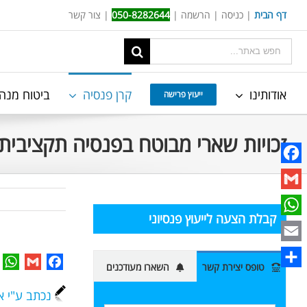
Ski
דף הבית
|
כניסה
|
הרשמה
|
050-8282644
|
צור קשר
t
תוצאות
conten
החיפוש
עבור:
אודותינו
קרן פנסיה
ביטוח מנה
ייעוץ פרישה
זכויות שארי מבוטח בפנסיה תקציבית
Facebook
Gmail
קבלת הצעה לייעוץ פנסיוני
WhatsApp
Email
p
Gmail
Facebook
טופס יצירת קשר
השארו מעודכנים
Share
נכתב ע"י א