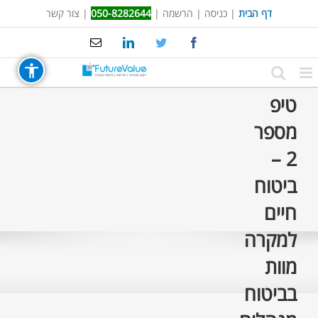
Ski
דף הבית
|
כניסה
|
הרשמה
|
050-8282644
|
צור קשר
t
Email
LinkedIn
Twitter
Facebook
conten
טיפ
מספר
2 –
ביטוח
חיים
למקרה
מוות
בביטוח