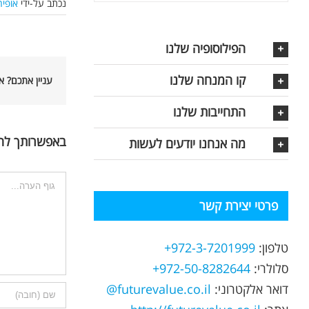
נכתב על-ידי
אופיר
הפילוסופיה שלנו
קו המנחה שלנו
עניין אתכם? 
התחייבות שלנו
באפשרותך לה
מה אנחנו יודעים לעשות
הערה
פרטי יצירת קשר
טלפון:
972-3-7201999+
סלולרי:
972-50-8282644+
דואר אלקטרוני:
futurevalue.co.il@