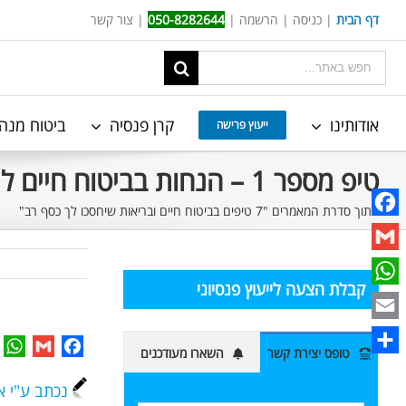
Ski
דף הבית
|
כניסה
|
הרשמה
|
050-8282644
|
צור קשר
t
תוצאות
conten
החיפוש
עבור:
אודותינו
קרן פנסיה
ביטוח מנה
ייעוץ פרישה
טיפ מספר 1 – הנחות בביטוח חיים למקרה מוות
מתוך סדרת המאמרים "7 טיפים בביטוח חיים ובריאות שיחסכו לך כסף רב"
Facebook
Gmail
קבלת הצעה לייעוץ פנסיוני
WhatsApp
Email
p
Gmail
Facebook
טופס יצירת קשר
השארו מעודכנים
Share
נכתב ע"י א