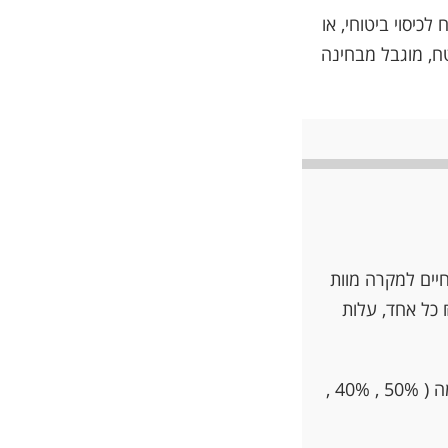
יסוי ביטוחי, או
טח, מוגבל מבחינה
וח חיים למקרה מוות
סק יורד), במשך20 שנה, עבור גובה כיסוי ביטוחי של 1,000,000 ₪ כל אחד, עלות
חברת ביטוח ב' יצאה במבצע הכולל הנחה מיוחדת ל-3 שנים ראשונות בהתאמה ( 50% , 40% ,