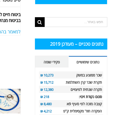
ביטוח חיים 
בביטוח מנהל
תוצאות
החיפוש
למאמר בהר
עבור:
נתונים טכניים – מעודכן 2019
נתונים שימושיים
פקידי שומה
שכר ממוצע במשק
10,273 ₪
תקרת שכר קרן השתלמות
15,712 ₪
תקרה שנתית לפיצויים
12,380 ₪
סכום נקודת זיכוי:
218 ₪
קצבה מזכה לפי סעיף 9א
8,480 ₪
הפקדה חוד' מקסימלית ק"פ
4,212 ₪