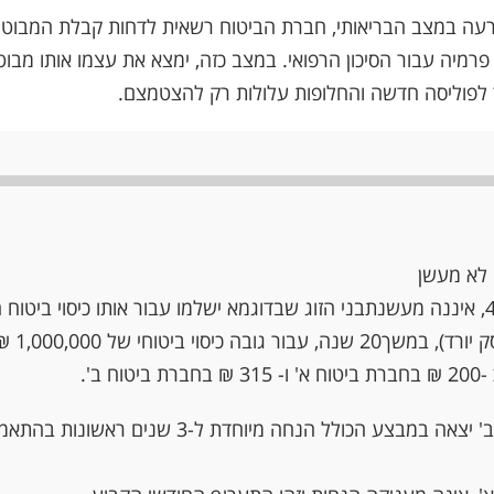
ה במצב הבריאותי, חברת הביטוח רשאית לדחות קבלת המבוטח לכ
רמיה עבור הסיכון הרפואי. במצב כזה, ימצא את עצמו אותו מבו
 לפוליסה חדשה והחלופות עלולות רק להצטמצם.
 לא מעשן
בת זוג: בת 40, איננה מעשנתבני הזוג שבדוגמא ישלמו עבור אותו כיסוי ביט
(משכנתא-רי
טוח ב'.