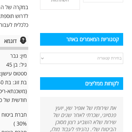
במקרה של הרע
לדרוש תוספת פ
כלכלית לעבור
קטגוריות המאמרים באתר
דוגמא
מין: גבר
קטגוריות
גיל: בן 45
המאמרים
סטטוס עישון:
באתר
לקוחות ממליצים
חודשית של כ -200 ₪ בחברת ביטוח א' ו- 315 ₪ בחברת בי
את שירותיו של אופיר שץ, יועץ
פנסיוני, שכרתי לאחר שנים של
שירות שלא השביע רצון מסוכן
30% )
הביטוח שלי. נהניתי לעבוד מולו,