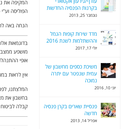
עודף/גירעון אקטוארי
המקיפה את נוש
בקרנות הפנסיה החדשות
הפוליסה וע"י
נובמבר 25, 2013
הנחה באה להיט
מדד שירות קופות הגמל
וההשתלמות לשנת 2016
יולי 17, 2017
מושפע ממצב ב
אופי ההתנהלות
משיכת כספים מחשבון של
עמית שנפטר עם יתרה
אין לראות במא
נמוכה
יוני 10, 2016
המלצתנו, לפני
בחשבון את מצב
פנסיית שארים בקרן פנסיה
קבלה לביטוח
חדשה
אפריל 14, 2013