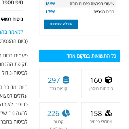
טיפ מספר 7
שיעורי הפרשה פנסיית חובה
18.5%
ריבית הפריים
1.75%
ביטוח רפואי 
לטבלה המורחבת
למאמר בהר
(ביום ההצטרפות לתו
פעמים רבות ה
כל התשואות במקום אחד
תקופת ההנחה 
לביטוח-גידול 
297
160
היות ומדובר ב
פוליסות חיסכון
קופות גמל
עלולים למצוא
כבולים לאותה 
226
158
לרעה מה שלא 
לביטוח בחברו
מסלולי פנסיה
קרנות
השתלמות