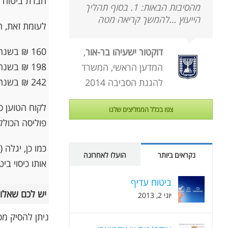
חברת ביטוח א
מהסיבות הבאות: 1. בסוף תהליך
הייעוץ …להמשך קריאה מטה
לעומת זאת, העלות השנתית
160 ₪ בשנה א'
דוקטור ישעיהו בר-אור
,
198 ₪ בשנה ב'
המדען הראשי, המשרד
242 ₪ בשנה ג' ( הפרמיה כאמור מתייקרת מדי שנה)
להגנת הסביבה 2014
לקוח הטוען כ
צפו בכלל הממליצים שלנו
פוליסה הכולל
נקראים ביותר
הועלו לאחרונה
אותו כיסוי ביט
ביטוח עדיף
יש לכם שאלו
יוני 2, 2013
ניתן להסיק מכ