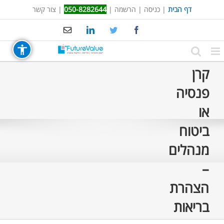
Ski
דף הבית
|
כניסה
|
הרשמה
|
050-8282644
|
צור קשר
t
Email
LinkedIn
Twitter
Facebook
conten
קרן
פנסיה
או
ביטוח
מנהלים
–
הצהרת
בריאות