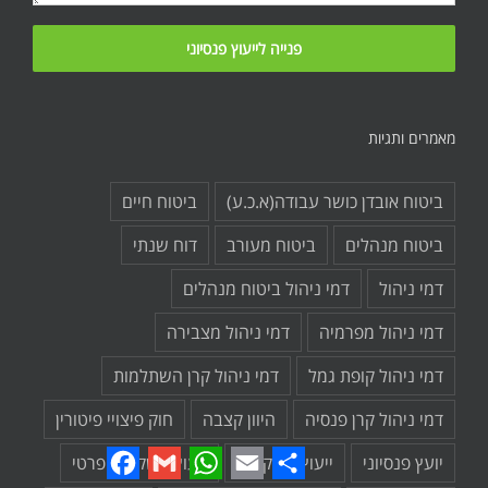
מאמרים ותגיות
ביטוח אובדן כושר עבודה(א.כ.ע)
ביטוח חיים
ביטוח מנהלים
ביטוח מעורב
דוח שנתי
דמי ניהול
דמי ניהול ביטוח מנהלים
דמי ניהול מפרמיה
דמי ניהול מצבירה
דמי ניהול קופת גמל
דמי ניהול קרן השתלמות
דמי ניהול קרן פנסיה
היוון קצבה
חוק פיצויי פיטורין
Facebook
Gmail
WhatsApp
Email
Share
יועץ פנסיוני
ייעוץ השקעות
ייעוץ השקעות פרטי