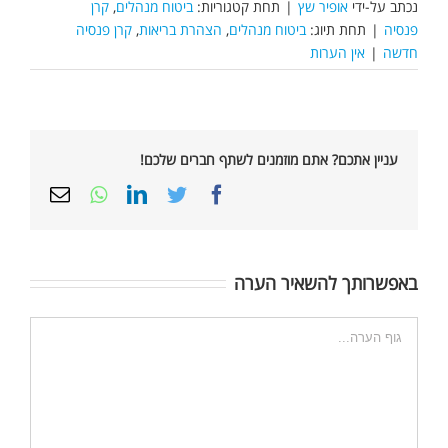
נכתב על-ידי
אופיר שץ
|
תחת קטגוריות:
ביטוח מנהלים
,
קרן
פנסיה
|
תחת תיוג:
ביטוח מנהלים
,
הצהרת בריאות
,
קרן פנסיה
חדשה
|
אין הערות
עניין אתכם? אתם מוזמנים לשתף חברים שלכם!
Email
Whatsapp
LinkedIn
Twitter
Facebook
באפשרותך להשאיר הערה
הערה