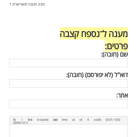
מציג תגובה משורשרת 1
מענה ל־נספח קצבה
פרטים:
שם (חובה):
דוא"ל (לא יפורסם) (חובה):
אתר: