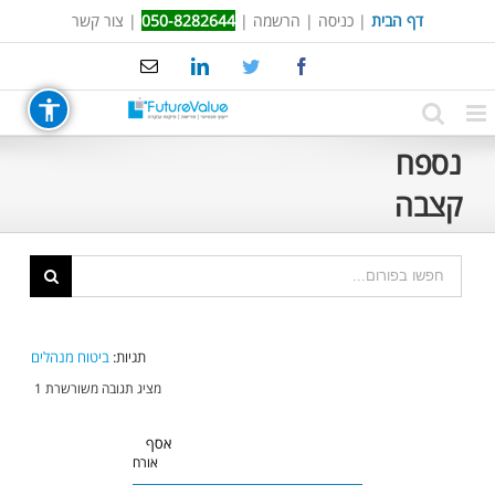
Ski
דף הבית
|
כניסה
|
הרשמה
|
050-8282644
|
צור קשר
t
Email
LinkedIn
Twitter
Facebook
conten
נספח
קצבה
תגיות:
ביטוח מנהלים
מציג תגובה משורשרת 1
אסף
אורח