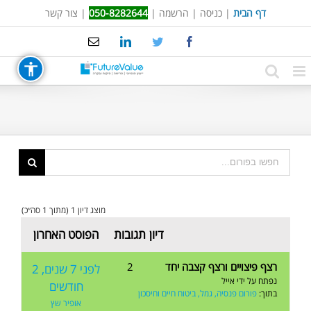
Ski
דף הבית
|
כניסה
|
הרשמה
|
050-8282644
|
צור קשר
t
Email
LinkedIn
Twitter
Facebook
conten
מוצג דיון 1 (מתוך 1 סה״כ)
דיון
תגובות
הפוסט האחרון
רצף פיצויים ורצף קצבה יחד
2
לפני 7 שנים, 2
נפתח על ידי
אייל
חודשים
בתוך:
פורום פנסיה, גמל, ביטוח חיים וחיסכון
אופיר שץ