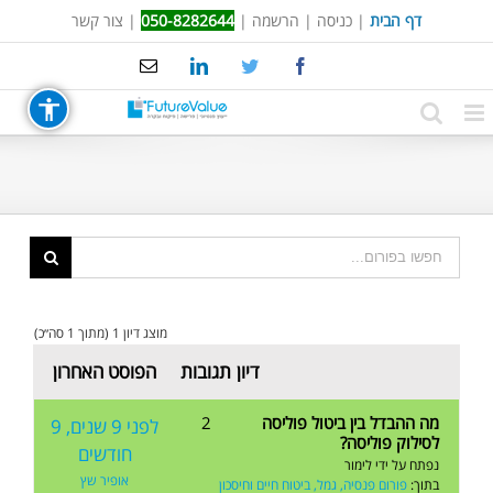
Ski
דף הבית
|
כניסה
|
הרשמה
|
050-8282644
|
צור קשר
t
Email
LinkedIn
Twitter
Facebook
conten
מוצג דיון 1 (מתוך 1 סה״כ)
דיון
תגובות
הפוסט האחרון
מה ההבדל בין ביטול פוליסה
2
לפני 9 שנים, 9
לסילוק פוליסה?
חודשים
נפתח על ידי
לימור
אופיר שץ
בתוך:
פורום פנסיה, גמל, ביטוח חיים וחיסכון