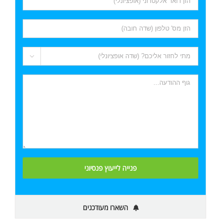

השארו מעודכנים