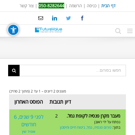
Ski
דף הבית
|
כניסה
|
הרשמה
|
050-8282644
|
צור קשר
t
Email
LinkedIn
Twitter
Facebook
conten
מוצגים 2 דיונים – 1 עד 2 (מתוך 2 סה״כ)
דיון
תגובות
הפוסט האחרון
מעבר מקרן פנסיה לקופת גמל.
2
לפני 9 שנים, 6
נפתח על ידי
ראובן
חודשים
בתוך:
פורום פנסיה, גמל, ביטוח חיים וחיסכון
אופיר שץ