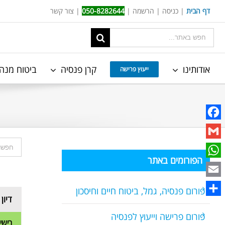
Ski
דף הבית
|
כניסה
|
הרשמה
|
050-8282644
|
צור קשר
t
תוצאות
conten
החיפוש
עבור:
אודותינו
קרן פנסיה
ביטוח מנה
ייעוץ פרישה
Facebook
Gmail
הפורומים באתר
WhatsApp
Email
פורום פנסיה, גמל, ביטוח חיים וחיסכון
דיון
Share
פורום פרישה וייעוץ לפנסיה
רישיו