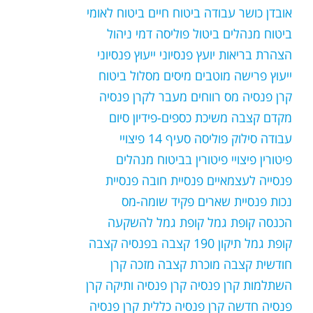
אובדן כושר עבודה
ביטוח חיים
ביטוח לאומי
ביטוח מנהלים
ביטול פוליסה
דמי ניהול
הצהרת בריאות
יועץ פנסיוני
ייעוץ פנסיוני
ייעוץ פרישה
מוטבים
מיסים
מסלול ביטוח
קרן פנסיה
מס רווחים
מעבר לקרן פנסיה
מקדם קצבה
משיכת כספים-פידיון
סיום
עבודה
סילוק פוליסה
סעיף 14
פיצויי
פיטורין
פיצויי פיטורין בביטוח מנהלים
פנסייה לעצמאיים
פנסיית חובה
פנסיית
נכות
פנסיית שארים
פקיד שומה-מס
הכנסה
קופת גמל
קופת גמל להשקעה
קופת גמל תיקון 190
קצבה בפנסיה
קצבה
חודשית
קצבה מוכרת
קצבה מזכה
קרן
השתלמות
קרן פנסיה
קרן פנסיה ותיקה
קרן
פנסיה חדשה
קרן פנסיה כללית
קרן פנסיה