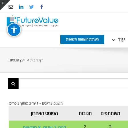
Email
LinkedIn
Twitter
Facebook
e
g
r
עוד
a
מערכת השוואת תשואות
דף הבית
>
יועץ פנסיוני
מוצגים 3 דיונים – 1 עד 3 (מתוך 3 סה״כ)
משתתפים
תגובות
הפוסט האחרון
2
2
לפני 7 שנים, 8 חודשים