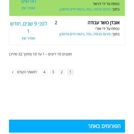
חודשים
נפתח על ידי
דניאל
אופיר שץ
בתוך:
פורום פנסיה, גמל, ביטוח חיים וחיסכון
אובדן כושר עבודה
2
לפני 9 שנים, חודש
נפתח על ידי
אורי
1
בתוך:
פורום פנסיה, גמל, ביטוח חיים וחיסכון
אופיר שץ
מוצגים 10 דיונים – 1 עד 10 (מתוך 32 סה״כ)
1
2
3
4
למאמר הקודם
הפורומים באתר