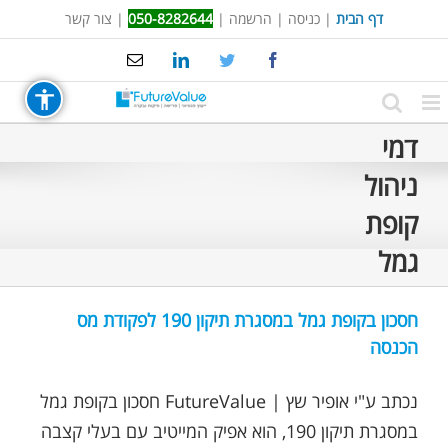
Ski
דף הבית
|
כניסה
|
הרשמה
|
050-8282644
|
צור קשר
t
Email
LinkedIn
Twitter
Facebook
conten
דמי
ניהול
קופת
גמל
חסכון בקופת גמל במסגרת תיקון 190 לפקודת מס
הכנסה
נכתב ע"י אופיר שץ | FutureValue חסכון בקופת גמל
במסגרת תיקון 190, הוא אפיק המייטיב עם בעלי קצבה