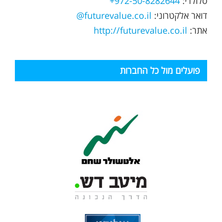
סלולרי:
972-50-8282644+
דואר אלקטרוני:
futurevalue.co.il@
אתר:
http://futurevalue.co.il
פועלים מול כל החברות