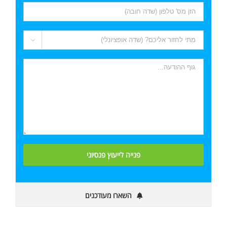

השארו מעודכנים