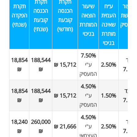
תקרת
תקרת
שיעור
ע״ח
שיעור
תקרת
הכנסה
הכנסה
פרשת
העמית
הוצאה
הפקדה
קובעת
קובעת
מעסיק
שאינה
המותרת
(שנתי)
(חודשי)
(שנתי)
מותרת
בניכוי
בניכוי
7.50%
עד
188,544
18,854
2.50%
ע"י
15,712 ₪
₪
₪
7.5%
המעסיק
4.50%
*עד
188,544
18,854
1.50%
ע"י
15,712 ₪
₪
₪
7.5%
המעסיק
4.50%
עד
260,000
18,240
2.50%
ע"י
21,666 ₪
₪
₪
7.0%
העצמאי