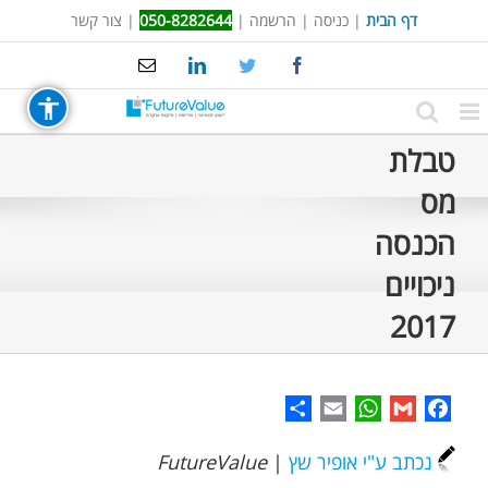
Ski
דף הבית
|
כניסה
|
הרשמה
|
050-8282644
|
צור קשר
t
Email
LinkedIn
Twitter
Facebook
conten
טבלת
מס
הכנסה
ניכויים
2017
Share
WhatsApp
Email
Gmail
Facebook
נכתב ע"י אופיר שץ
|
FutureValue