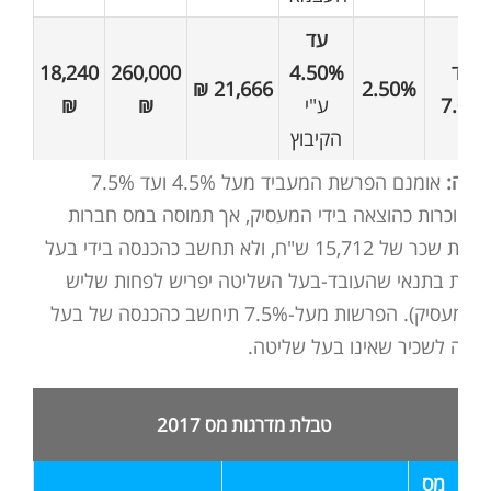
עד
עד
4.50%
260,000
18,240
21,666 ₪
2.50%
7.0%
ע"י
₪
₪
הקיבוץ
יטה:
אומנם הפרשת המעביד מעל 4.5% ועד 7.5%
 מוכרות כהוצאה בידי המעסיק, אך תמוסה במס חברות
וזאת עד תקרת שכר של 15,712 ש"ח, ולא תחשב כהכנסה בידי בעל
וזאת בתנאי שהעובד-בעל השליטה יפריש לפחות שליש
מהפרשות המעסיק). הפרשות מעל-7.5% תיחשב כהכנסה של בעל
ומה לשכיר שאינו בעל שליטה.
טבלת מדרגות מס 2017
מס